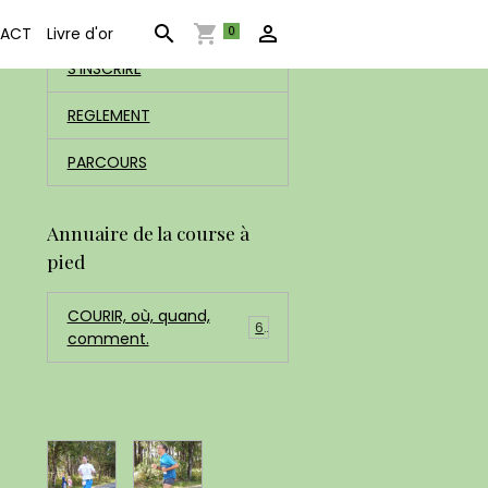
ACCUEIL
0
ACT
Livre d'or
S'INSCRIRE
REGLEMENT
PARCOURS
Annuaire de la course à
pied
COURIR, où, quand,
6
comment.
Dernières photos