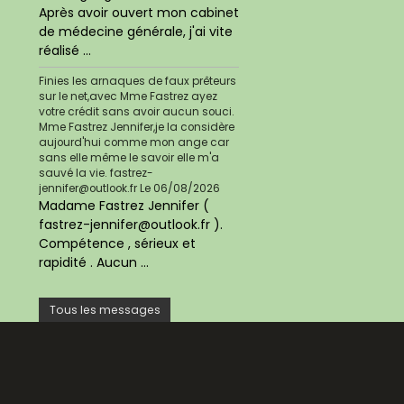
Après avoir ouvert mon cabinet
de médecine générale, j'ai vite
réalisé ...
Finies les arnaques de faux prêteurs
sur le net,avec Mme Fastrez ayez
votre crédit sans avoir aucun souci.
Mme Fastrez Jennifer,je la considère
aujourd'hui comme mon ange car
sans elle même le savoir elle m'a
sauvé la vie. fastrez-
jennifer@outlook.fr
Le 06/08/2026
Madame Fastrez Jennifer (
fastrez-jennifer@outlook.fr ).
Compétence , sérieux et
rapidité . Aucun ...
Tous les messages