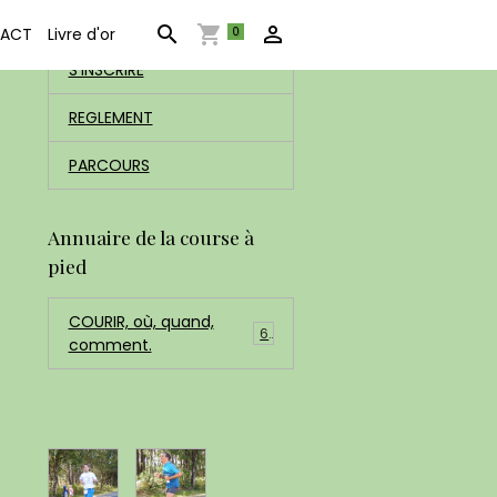
ACCUEIL
0
ACT
Livre d'or
S'INSCRIRE
REGLEMENT
PARCOURS
Annuaire de la course à
pied
COURIR, où, quand,
6
comment.
Dernières photos