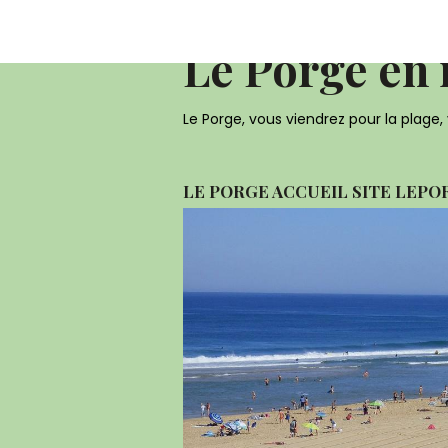
Accueil
Album photo 2016
Le Por
Le Porge en
Le Porge, vous viendrez pour la plage, 
LE PORGE ACCUEIL SITE LEPO