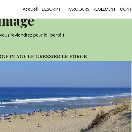
ge en image
Accueil
DESCRIPTIF
PARCOURS
REGLEMENT
CONT
 image
vous reviendrez pour la liberté !
RGE PLAGE LE GRESSIER LE PORGE