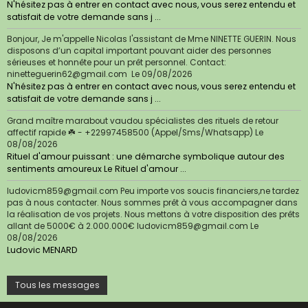
N'hésitez pas à entrer en contact avec nous, vous serez entendu et
satisfait de votre demande sans j ...
Bonjour, Je m'appelle Nicolas l'assistant de Mme NINETTE GUERIN. Nous
disposons d’un capital important pouvant aider des personnes
sérieuses et honnête pour un prêt personnel. Contact:
ninetteguerin62@gmail.com
Le 09/08/2026
N'hésitez pas à entrer en contact avec nous, vous serez entendu et
satisfait de votre demande sans j ...
Grand maître marabout vaudou spécialistes des rituels de retour
affectif rapide ☘️ - +22997458500 (Appel/Sms/Whatsapp)
Le
08/08/2026
Rituel d'amour puissant : une démarche symbolique autour des
sentiments amoureux Le Rituel d'amour ...
ludovicm859@gmail.com Peu importe vos soucis financiers,ne tardez
pas à nous contacter. Nous sommes prêt à vous accompagner dans
la réalisation de vos projets. Nous mettons à votre disposition des prêts
allant de 5000€ à 2.000.000€ ludovicm859@gmail.com
Le
08/08/2026
Ludovic MENARD
Tous les messages