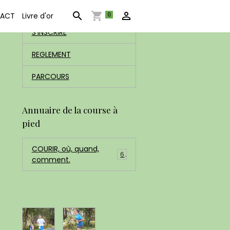
ACCUEIL
0
ACT
Livre d'or
S'INSCRIRE
REGLEMENT
PARCOURS
Annuaire de la course à
pied
COURIR, où, quand,
6
comment.
Dernières photos