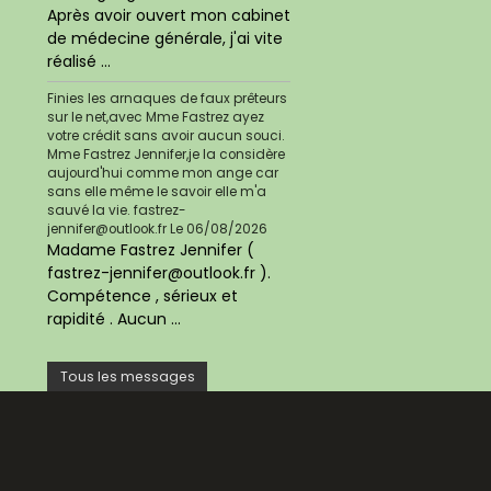
Après avoir ouvert mon cabinet
de médecine générale, j'ai vite
réalisé ...
Finies les arnaques de faux prêteurs
sur le net,avec Mme Fastrez ayez
votre crédit sans avoir aucun souci.
Mme Fastrez Jennifer,je la considère
aujourd'hui comme mon ange car
sans elle même le savoir elle m'a
sauvé la vie. fastrez-
jennifer@outlook.fr
Le 06/08/2026
Madame Fastrez Jennifer (
fastrez-jennifer@outlook.fr ).
Compétence , sérieux et
rapidité . Aucun ...
Tous les messages