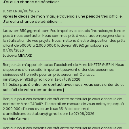
J'ai eu la chance de bénéficier ...
Lucia
Le 08/08/2026
Après le décès de mon mari, je traversais une période très difficile.
J'ai eu la chance de bénéficier ...
ludovicm859@gmail.com Peu importe vos soucis financiers,ne tardez
pas à nous contacter. Nous sommes prêt à vous accompagner dans
la réalisation de vos projets. Nous mettons à votre disposition des prêts
allant de 5000€ à 2.000.000€ ludovicm859@gmail.com
Le
07/08/2026
Ludovic MENARD
Bonjour, Je m'appelle Nicolas l'assistant de Mme NINETTE GUERIN. Nous
disposons d’un capital important pouvant aider des personnes
sérieuses et honnête pour un prêt personnel. Contact:
ninetteguerin62@gmail.com
Le 07/08/2026
N'hésitez pas à entrer en contact avec nous, vous serez entendu et
satisfait de votre demande sans j ...
Bonjour, pour vos besoins de prêt entre particulier je vous conseille de
contacter Mme TABARY. Elle serait en mesure de vous octroyer jusqu'à
2.000.000 d'euros avec un taux 3%. Voici son mail :
daniellefrancoisetabary@gmail.com
Le 07/08/2026
Valérie Cornali
Bonjour, pour vos besoins de prêt entre particulier je vous conseille de