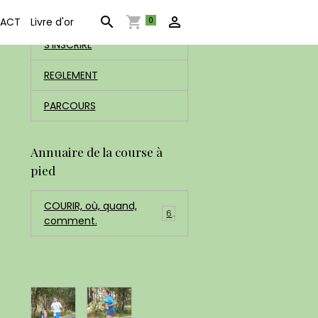
ACCUEIL
0
ACT
Livre d'or
S'INSCRIRE
REGLEMENT
PARCOURS
Annuaire de la course à
pied
COURIR, où, quand,
6
comment.
Dernières photos