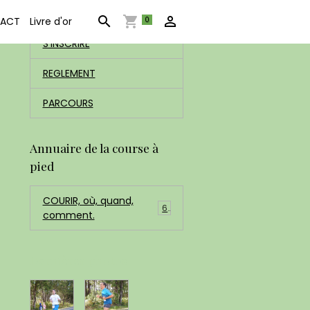
ACCUEIL
0
ACT
Livre d'or
S'INSCRIRE
REGLEMENT
PARCOURS
Annuaire de la course à
pied
COURIR, où, quand,
6
comment.
Dernières photos