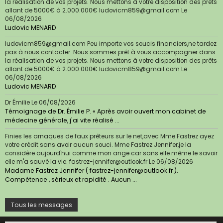
la réalisation de vos projets. Nous mettons à votre disposition des prêts
allant de 5000€ à 2.000.000€ ludovicm859@gmail.com
Le
06/08/2026
Ludovic MENARD
ludovicm859@gmail.com Peu importe vos soucis financiers,ne tardez
pas à nous contacter. Nous sommes prêt à vous accompagner dans
la réalisation de vos projets. Nous mettons à votre disposition des prêts
allant de 5000€ à 2.000.000€ ludovicm859@gmail.com
Le
06/08/2026
Ludovic MENARD
Dr Émilie
Le 06/08/2026
Témoignage de Dr. Émilie P. « Après avoir ouvert mon cabinet de
médecine générale, j'ai vite réalisé ...
Finies les arnaques de faux prêteurs sur le net,avec Mme Fastrez ayez
votre crédit sans avoir aucun souci. Mme Fastrez Jennifer,je la
considère aujourd'hui comme mon ange car sans elle même le savoir
elle m'a sauvé la vie. fastrez-jennifer@outlook.fr
Le 06/08/2026
Madame Fastrez Jennifer ( fastrez-jennifer@outlook.fr ).
Compétence , sérieux et rapidité . Aucun ...
Tous les messages