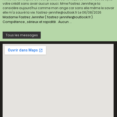
votre crédit sans avoir aucun souci. Mme Fastrez Jennifer,je la
considère aujourd'hui comme mon ange car sans elle même le savoir
elle m'a sauvé la vie. fastrez-jennifer@outlook.fr
Le 06/08/2026
Madame Fastrez Jennifer ( fastrez-jennifer@outlook.fr ).
Compétence , sérieux et rapidité . Aucun ...
Tous les messages