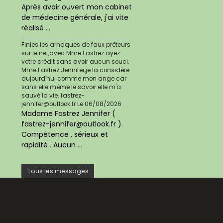
Après avoir ouvert mon cabinet
de médecine générale, j'ai vite
réalisé ...
Finies les arnaques de faux prêteurs
sur le net,avec Mme Fastrez ayez
votre crédit sans avoir aucun souci.
Mme Fastrez Jennifer,je la considère
aujourd'hui comme mon ange car
sans elle même le savoir elle m'a
sauvé la vie. fastrez-
jennifer@outlook.fr
Le 06/08/2026
Madame Fastrez Jennifer (
fastrez-jennifer@outlook.fr ).
Compétence , sérieux et
rapidité . Aucun ...
Tous les messages