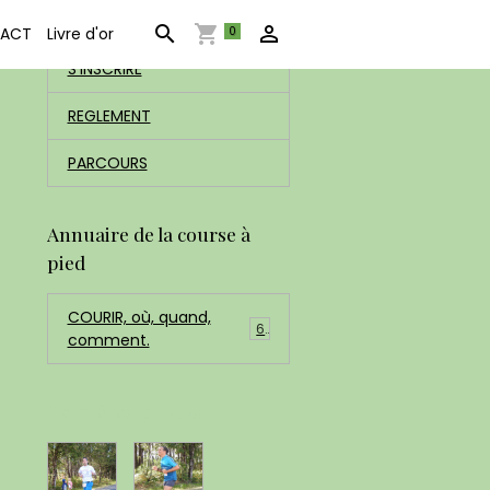
ACCUEIL
0
ACT
Livre d'or
S'INSCRIRE
REGLEMENT
PARCOURS
Annuaire de la course à
pied
COURIR, où, quand,
6
comment.
Dernières photos