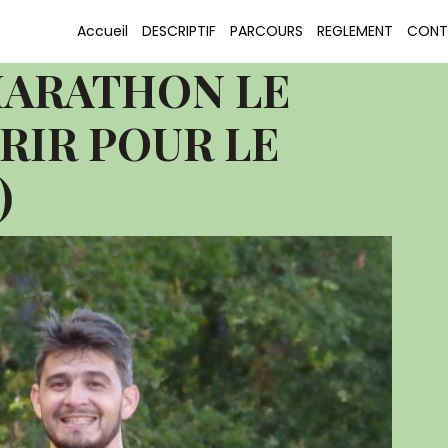
OURIR POUR LE PLAISIR Le Porge Semi-marathon
Accueil
DESCRIPTIF
PARCOURS
REGLEMENT
CONT
R POUR LE PLAISIR (183)
MARATHON LE
RIR POUR LE
)