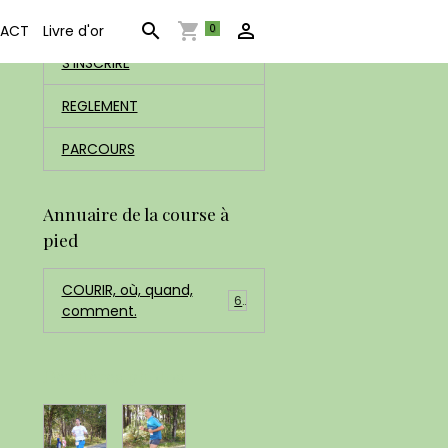
ACCUEIL
0
ACT
Livre d'or
S'INSCRIRE
REGLEMENT
PARCOURS
Annuaire de la course à
pied
COURIR, où, quand,
6
comment.
Dernières photos