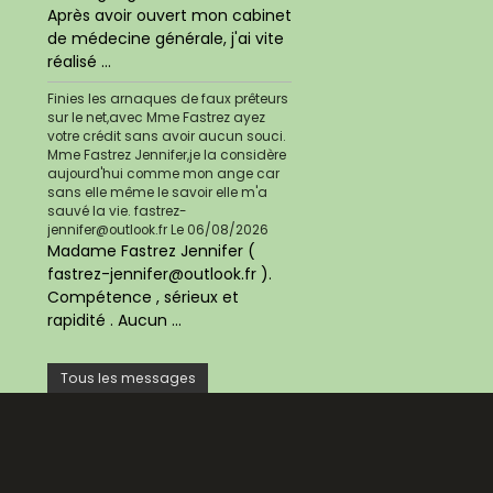
Après avoir ouvert mon cabinet
de médecine générale, j'ai vite
réalisé ...
Finies les arnaques de faux prêteurs
sur le net,avec Mme Fastrez ayez
votre crédit sans avoir aucun souci.
Mme Fastrez Jennifer,je la considère
aujourd'hui comme mon ange car
sans elle même le savoir elle m'a
sauvé la vie. fastrez-
jennifer@outlook.fr
Le 06/08/2026
Madame Fastrez Jennifer (
fastrez-jennifer@outlook.fr ).
Compétence , sérieux et
rapidité . Aucun ...
Tous les messages