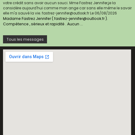
votre crédit sans avoir aucun souci. Mme Fastrez Jennifer,je la
considère aujourd'hui comme mon ange car sans elle même le savoir
elle m'a sauvé la vie. fastrez-jennifer@outlook.fr
Le 06/08/2026
Madame Fastrez Jennifer ( fastrez-jennifer@outlook.fr ).
Compétence , sérieux et rapidité . Aucun ...
Tous les messages