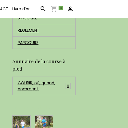
ACCUEIL
0
ACT
Livre d'or
S'INSCRIRE
REGLEMENT
PARCOURS
Annuaire de la course à
pied
COURIR, où, quand,
6
comment.
Dernières photos