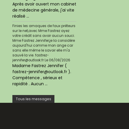
Après avoir ouvert mon cabinet
de médecine générale, j'ai vite
réalisé ...
Finies les arnaques de faux prêteurs
sur le net,avec Mme Fastrez ayez
votre crédit sans avoir aucun souci.
Mme Fastrez Jennifer,je la considère
aujourd'hui comme mon ange car
sans elle même le savoir elle m'a
sauvé la vie. fastrez-
jennifer@outlook.fr
Le 06/08/2026
Madame Fastrez Jennifer (
fastrez-jennifer@outlook.fr ).
Compétence , sérieux et
rapidité . Aucun ...
Tous les messages