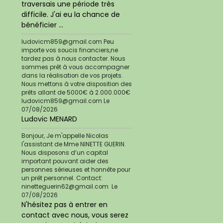
traversais une période très
difficile. J'ai eu la chance de
bénéficier ...
ludovicm859@gmail.com Peu
importe vos soucis financiers,ne
tardez pas à nous contacter. Nous
sommes prêt à vous accompagner
dans la réalisation de vos projets.
Nous mettons à votre disposition des
prêts allant de 5000€ à 2.000.000€
ludovicm859@gmail.com
Le
07/08/2026
Ludovic MENARD
Bonjour, Je m'appelle Nicolas
l'assistant de Mme NINETTE GUERIN.
Nous disposons d’un capital
important pouvant aider des
personnes sérieuses et honnête pour
un prêt personnel. Contact:
ninetteguerin62@gmail.com
Le
07/08/2026
N'hésitez pas à entrer en
contact avec nous, vous serez