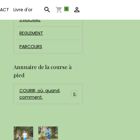
ACCUEIL
0
ACT
Livre d'or
S'INSCRIRE
REGLEMENT
PARCOURS
Annuaire de la course à
pied
COURIR, où, quand,
6
comment.
Dernières photos