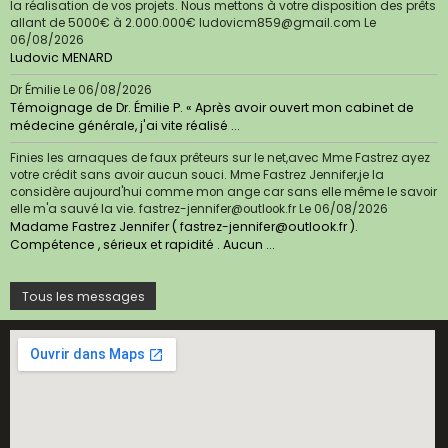
la réalisation de vos projets. Nous mettons à votre disposition des prêts
allant de 5000€ à 2.000.000€ ludovicm859@gmail.com
Le
06/08/2026
Ludovic MENARD
Dr Émilie
Le 06/08/2026
Témoignage de Dr. Émilie P. « Après avoir ouvert mon cabinet de
médecine générale, j'ai vite réalisé ...
Finies les arnaques de faux prêteurs sur le net,avec Mme Fastrez ayez
votre crédit sans avoir aucun souci. Mme Fastrez Jennifer,je la
considère aujourd'hui comme mon ange car sans elle même le savoir
elle m'a sauvé la vie. fastrez-jennifer@outlook.fr
Le 06/08/2026
Madame Fastrez Jennifer ( fastrez-jennifer@outlook.fr ).
Compétence , sérieux et rapidité . Aucun ...
Tous les messages