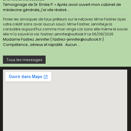
Témoignage de Dr. Émilie P. « Après avoir ouvert mon cabinet de
médecine générale, j'ai vite réalisé ...
Finies les arnaques de faux prêteurs sur le net,avec Mme Fastrez ayez
votre crédit sans avoir aucun souci. Mme Fastrez Jennifer,je la
considère aujourd'hui comme mon ange car sans elle même le savoir
elle m'a sauvé la vie. fastrez-jennifer@outlook.fr
Le 06/08/2026
Madame Fastrez Jennifer ( fastrez-jennifer@outlook.fr ).
Compétence , sérieux et rapidité . Aucun ...
Tous les messages