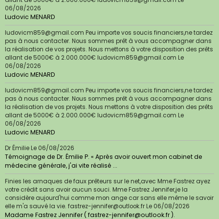
allant de 5000€ à 2.000.000€ ludovicm859@gmail.com
Le
06/08/2026
Ludovic MENARD
ludovicm859@gmail.com Peu importe vos soucis financiers,ne tardez
pas à nous contacter. Nous sommes prêt à vous accompagner dans
la réalisation de vos projets. Nous mettons à votre disposition des prêts
allant de 5000€ à 2.000.000€ ludovicm859@gmail.com
Le
06/08/2026
Ludovic MENARD
ludovicm859@gmail.com Peu importe vos soucis financiers,ne tardez
pas à nous contacter. Nous sommes prêt à vous accompagner dans
la réalisation de vos projets. Nous mettons à votre disposition des prêts
allant de 5000€ à 2.000.000€ ludovicm859@gmail.com
Le
06/08/2026
Ludovic MENARD
Dr Émilie
Le 06/08/2026
Témoignage de Dr. Émilie P. « Après avoir ouvert mon cabinet de
médecine générale, j'ai vite réalisé ...
Finies les arnaques de faux prêteurs sur le net,avec Mme Fastrez ayez
votre crédit sans avoir aucun souci. Mme Fastrez Jennifer,je la
considère aujourd'hui comme mon ange car sans elle même le savoir
elle m'a sauvé la vie. fastrez-jennifer@outlook.fr
Le 06/08/2026
Madame Fastrez Jennifer ( fastrez-jennifer@outlook.fr ).