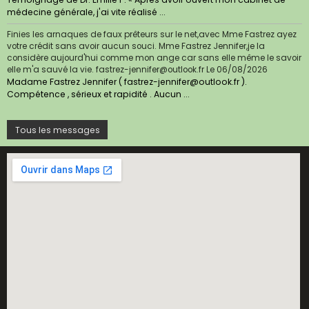
médecine générale, j'ai vite réalisé ...
Finies les arnaques de faux prêteurs sur le net,avec Mme Fastrez ayez
votre crédit sans avoir aucun souci. Mme Fastrez Jennifer,je la
considère aujourd'hui comme mon ange car sans elle même le savoir
elle m'a sauvé la vie. fastrez-jennifer@outlook.fr
Le 06/08/2026
Madame Fastrez Jennifer ( fastrez-jennifer@outlook.fr ).
Compétence , sérieux et rapidité . Aucun ...
Tous les messages