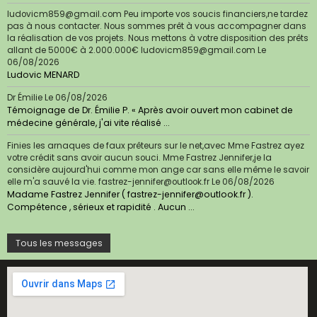
ludovicm859@gmail.com Peu importe vos soucis financiers,ne tardez
pas à nous contacter. Nous sommes prêt à vous accompagner dans
la réalisation de vos projets. Nous mettons à votre disposition des prêts
allant de 5000€ à 2.000.000€ ludovicm859@gmail.com
Le
06/08/2026
Ludovic MENARD
Dr Émilie
Le 06/08/2026
Témoignage de Dr. Émilie P. « Après avoir ouvert mon cabinet de
médecine générale, j'ai vite réalisé ...
Finies les arnaques de faux prêteurs sur le net,avec Mme Fastrez ayez
votre crédit sans avoir aucun souci. Mme Fastrez Jennifer,je la
considère aujourd'hui comme mon ange car sans elle même le savoir
elle m'a sauvé la vie. fastrez-jennifer@outlook.fr
Le 06/08/2026
Madame Fastrez Jennifer ( fastrez-jennifer@outlook.fr ).
Compétence , sérieux et rapidité . Aucun ...
Tous les messages